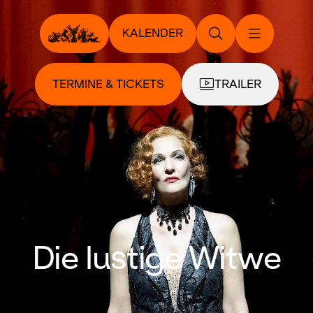
KALENDER
TERMINE & TICKETS
TRAILER
Die lustige Witwe