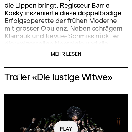
die Lippen bringt. Regisseur Barrie
Kosky inszenierte diese doppelbödige
Erfolgsoperette der frühen Moderne
mit grosser Opulenz. Neben schrägem
Klamauk und Revue-Schmiss rückt er
die walzerselige Nostalgie und die
emotionale Tiefe des Stücks in den
MEHR LESEN
Fokus. Die Sopranistin Diana Damrau
gibt in dieser Wiederaufnahme ihr
Rollendebüt in der Titelpartie.
Trailer «Die lustige Witwe»
PLAY