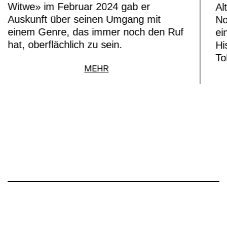
Witwe» im Februar 2024 gab er
Al
Auskunft über seinen Umgang mit
No
einem Genre, das immer noch den Ruf
ei
hat, oberflächlich zu sein.
Hi
To
MEHR