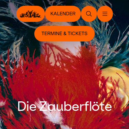
KALENDER
TERMINE & TICKETS
Die Zauberflöte