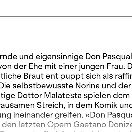
ernde und eigensinnige Don Pasqua
von der Ehe mit einer jungen Frau. 
liche Braut ent puppt sich als raffi
: Die selbstbewusste Norina und der
htige Dottor Malatesta spielen dem
rausamen Streich, in dem Komik un
ung ineinander greifen. «Don Pasqu
u den letzten Opern Gaetano Donizet