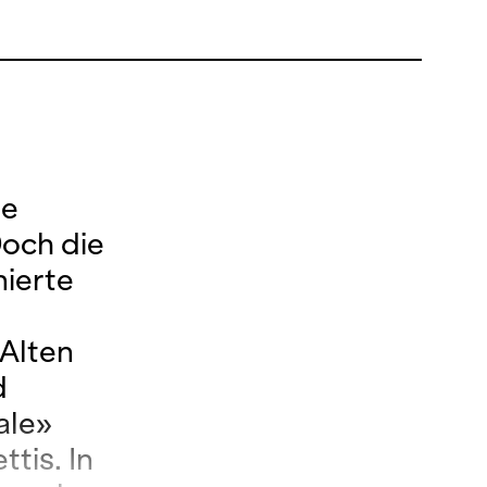
le
Doch die
nierte
 Alten
d
ale»
tis. In