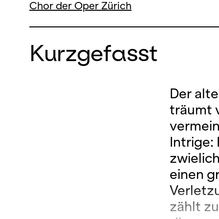
Chor der Oper Zürich
Kurzgefasst
Der alt
träumt 
vermeint
Intrige
zwielic
einen g
Verletz
zählt z