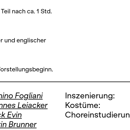
Teil nach ca. 1 Std.
er und englischer
Vorstellungsbeginn.
ino Fogliani
Inszenierung:
nnes Leiacker
Kostüme:
k Evin
Choreinstudierun
in Brunner