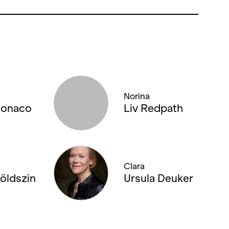
Norina
Monaco
Liv Redpath
Clara
öldszin
Ursula Deuker