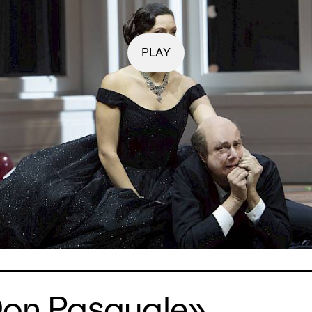
PLAY
Don Pasquale»