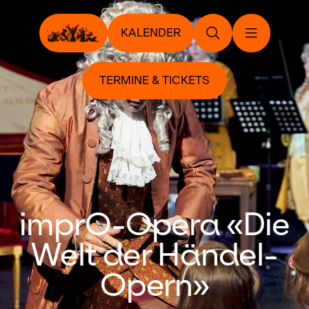
KALENDER
TERMINE & TICKETS
imprO-Opera «Die
Welt der Händel-
Opern»