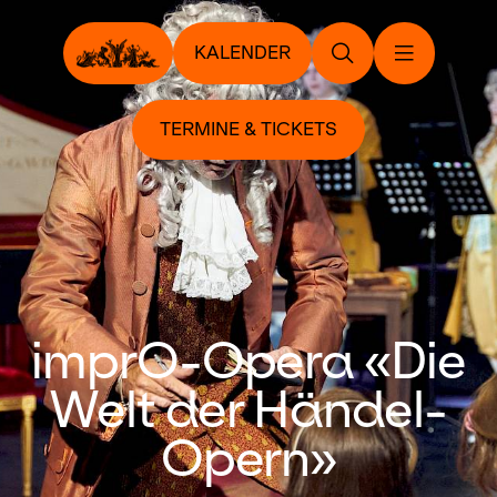
KALENDER
TERMINE & TICKETS
imprO-Opera «Die
Welt der Händel-
Opern»