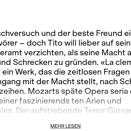
schversuch und der beste Freund e
rer – doch Tito will lieber auf sein
eramt verzichten, als seine Macht 
und Schrecken zu gründen. «La cle
t ein Werk, das die zeitlosen Frage
ang mit der Macht stellt, nach Sc
zeihen. Mozarts späte Opera seria 
einer faszinierends ten Arien und
es. Der aufstrebende Tenor Giovan
to, Cecilia Bartoli interpretiert mit 
MEHR LESEN
er Paraderollen. Unter der Leitung 