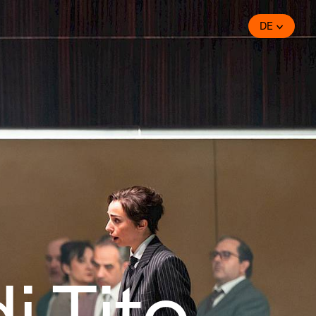
DE
i Tito