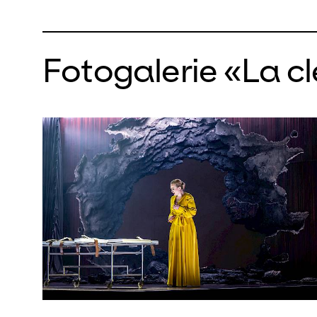
Gianluc
Orchestr
Fotogalerie «La c