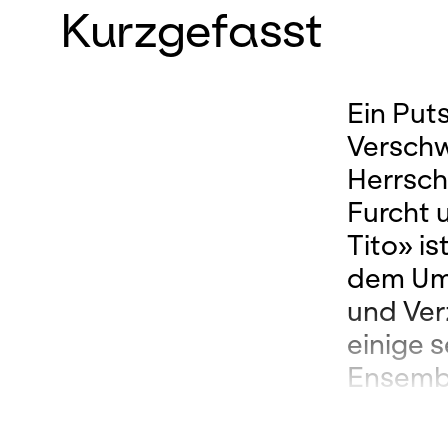
Kurzgefasst
Ein Put
Verschwö
Herrsch
Furcht 
Tito» is
dem Umg
und Ver
einige s
Ensembl
singt Ti
eine ihr