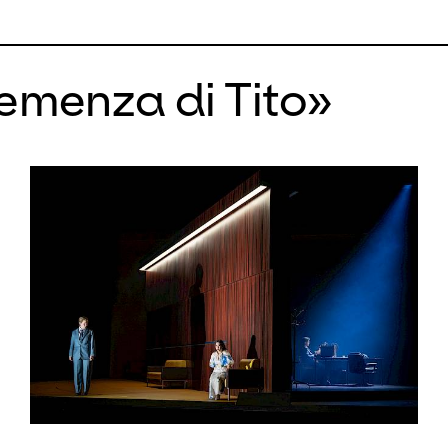
a Capuano spielt das historisch inf
a La Scintilla.
lemenza di Tito»