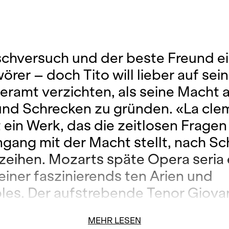
schversuch und der beste Freund e
rer – doch Tito will lieber auf sein
eramt verzichten, als seine Macht 
und Schrecken zu gründen. «La cle
t ein Werk, das die zeitlosen Frage
ang mit der Macht stellt, nach Sc
zeihen. Mozarts späte Opera seria 
einer faszinierends ten Arien und
es. Der aufstrebende Tenor Giovan
to, Cecilia Bartoli interpretiert mit 
MEHR LESEN
er Paraderollen. Unter der Leitung 