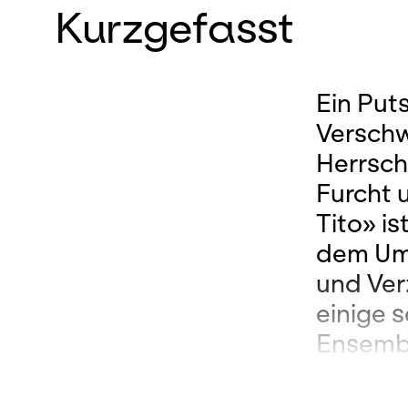
Kurzgefasst
Ein Put
Verschwö
Herrsch
Furcht 
Tito» is
dem Umg
und Ver
einige s
Ensembl
singt Ti
eine ihr