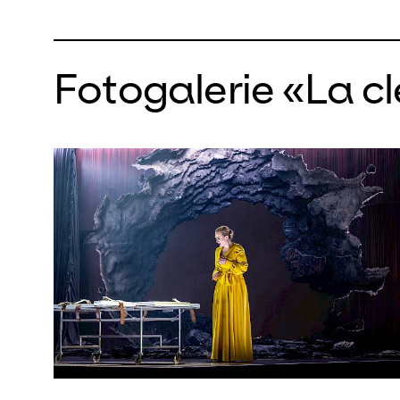
Gianluc
Orchestr
Fotogalerie «La c