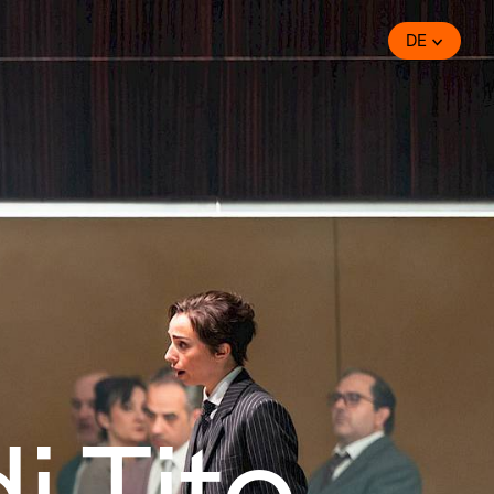
DE
i Tito