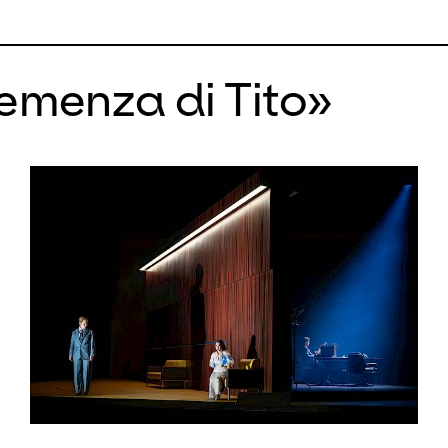
a Capuano spielt das historisch inf
a La Scintilla.
lemenza di Tito»