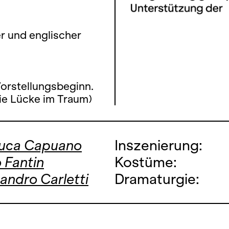
er und englischer
Vorstellungsbeginn.
ie Lücke im Traum)
luca Capuano
Inszenierung:
 Fantin
Kostüme:
andro Carletti
Dramaturgie: