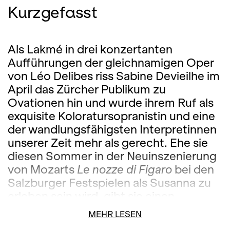
Kurzgefasst
Als Lakmé in drei konzertanten
Aufführungen der gleichnamigen Oper
von Léo Delibes riss Sabine Devieilhe im
April das Zürcher Publikum zu
Ovationen hin und wurde ihrem Ruf als
exquisite Koloratursopranistin und eine
der wandlungsfähigsten Interpretinnen
unserer Zeit mehr als gerecht. Ehe sie
diesen Sommer in der Neuinszenierung
von Mozarts
Le nozze di Figaro
bei den
Salzburger Festspielen als Susanna zu
erleben sein wird, gibt sie einen
Liederabend am Opernhaus Zürich.
MEHR LESEN
Begleitet von Mathieu Pordoy,