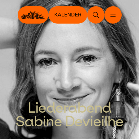
KALENDER
Liederabend
Sabine Devieilhe