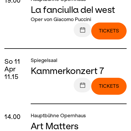
19.00
La fanciulla del west
Oper von Giacomo Puccini
TICKETS
So
11
Spiegelsaal
Kammerkonzert 7
Apr
11.15
TICKETS
14.00
Hauptbühne Opernhaus
Art Matters