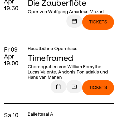
Die Zauberflöte
Apr
19.30
Oper von Wolfgang Amadeus Mozart
TICKETS
Fr
09
Hauptbühne Opernhaus
Timeframed
Apr
19.00
Choreografien von William Forsythe,
Lucas Valente, Andonis Foniadakis und
Hans van Manen
TICKETS
Sa
10
Ballettsaal A