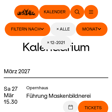
KALENDER
FILTERN NACH
× ALLE
MONAT
Kalendarium
× 12-2021
März 2027
Sa
27
Opernhaus
Mär
Führung Maskenbildnerei
15.30
TICKETS