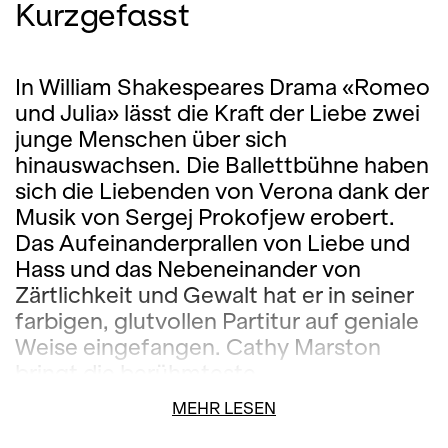
Kurzgefasst
In William Shakespeares Drama «Romeo
und Julia» lässt die Kraft der Liebe zwei
junge Menschen über sich
hinauswachsen. Die Ballettbühne haben
sich die Liebenden von Verona dank der
Musik von Sergej Prokofjew erobert.
Das Aufeinanderprallen von Liebe und
Hass und das Nebeneinander von
Zärtlichkeit und Gewalt hat er in seiner
farbigen, glutvollen Partitur auf geniale
Weise eingefangen. Cathy Marston
bringt die berühmteste
Liebesgeschichte der Welt mit dem
MEHR LESEN
Ballett Zürich als eine Welt der