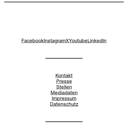
Gegensätze auf die Bühne, in der sich
von einer Sekunde zur anderen alles in
sein Gegenteil verkehren kann: Hinter
der nächsten Ecke wartet die Liebe
deines Lebens oder bereits der Tod.
Facebook
Instagram
X
Youtube
LinkedIn
Kontakt
Presse
Stellen
Mediadaten
Impressum
Datenschutz