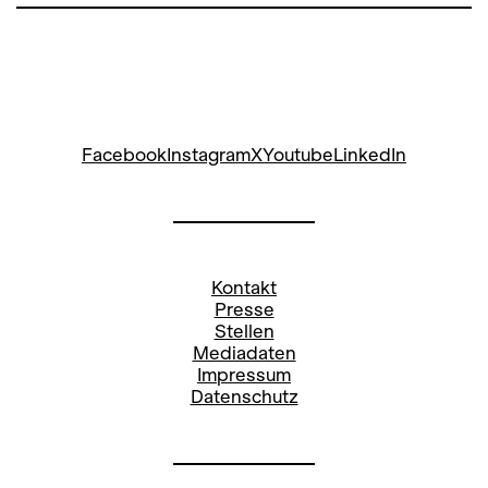
Gegensätze auf die Bühne, in der sich
von einer Sekunde zur anderen alles in
sein Gegenteil verkehren kann: Hinter
der nächsten Ecke wartet die Liebe
deines Lebens oder bereits der Tod.
Facebook
Instagram
X
Youtube
LinkedIn
Kontakt
Presse
Stellen
Mediadaten
Impressum
Datenschutz