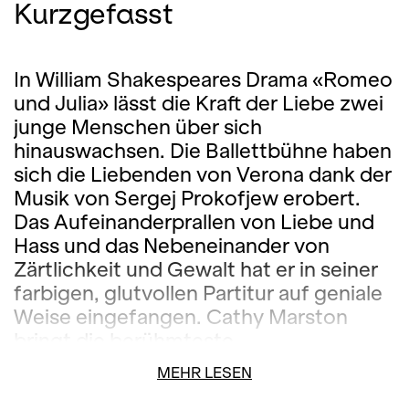
Kurzgefasst
In William Shakespeares Drama «Romeo
und Julia» lässt die Kraft der Liebe zwei
junge Menschen über sich
hinauswachsen. Die Ballettbühne haben
sich die Liebenden von Verona dank der
Musik von Sergej Prokofjew erobert.
Das Aufeinanderprallen von Liebe und
Hass und das Nebeneinander von
Zärtlichkeit und Gewalt hat er in seiner
farbigen, glutvollen Partitur auf geniale
Weise eingefangen. Cathy Marston
bringt die berühmteste
Liebesgeschichte der Welt mit dem
MEHR LESEN
Ballett Zürich als eine Welt der