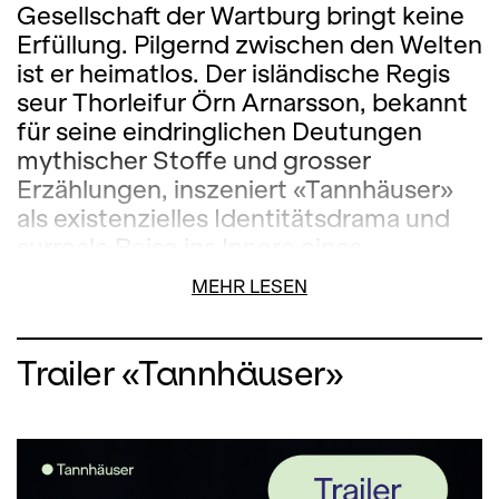
Gesellschaft der Wartburg bringt keine
Erfüllung. Pilgernd zwischen den Welten
ist er heimatlos. Der isländische Regis
seur Thorleifur Örn Arnarsson, bekannt
für seine eindringlichen Deutungen
mythischer Stoffe und grosser
Erzählungen, inszeniert «Tannhäuser»
als existenzielles Identitätsdrama und
surreale Reise ins Innere eines
Menschen. Die Suche nach Sinn und
MEHR LESEN
Halt in einer Welt, die zu entgleiten
scheint, hat Wagner zur
philosophischen Weltbeschreibung
Trailer «Tannhäuser»
verdichtet