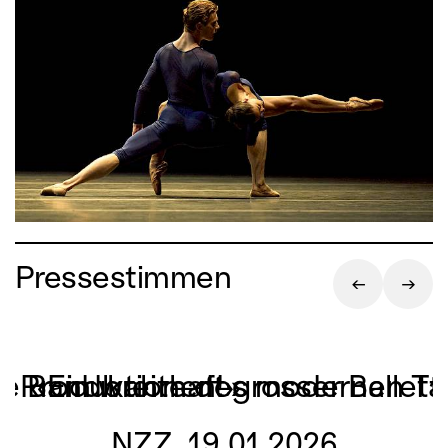
und erweist sich als meisterhaftes
Vexierspiel über die Mechanismen der
Wahrnehmung.
Pressestimmen
rme Bandbreite des modernen T
ier Produktionen!»
«Ein wahrhaft grosser Ballet
NZZ, 19.01.2026