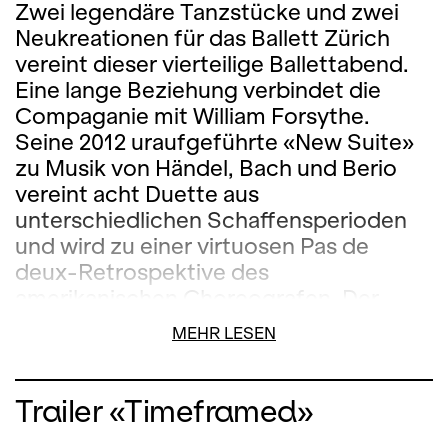
Zwei legendäre Tanzstücke und zwei
Neukreationen für das Ballett Zürich
vereint dieser vierteilige Ballettabend.
Eine lange Beziehung verbindet die
Compaganie mit William Forsythe.
Seine 2012 uraufgeführte «New Suite»
zu Musik von Händel, Bach und Berio
vereint acht Duette aus
unterschiedlichen Schaffensperioden
und wird zu einer virtuosen Pas de
deux-Retrospektive des
amerikanischen Choreografen. Der
Brasilianer Lucas Valente ist nach einer
MEHR LESEN
langen Tänzerkarriere auf dem
erfolgreichen Weg zum Choreografen.
«Bare» ist sein erstes Stück für das
Trailer «Timeframed»
Ballett Zürich. Das vielköpfige Ensemble