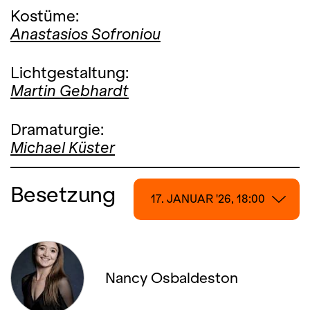
Kostüme:
Anastasios Sofroniou
Lichtgestaltung:
Martin Gebhardt
Dramaturgie:
Michael Küster
Besetzung
17. JANUAR '26, 18:00
17. JANUAR '26, 18:00
18. JANUAR '26, 13:00
Nancy Osbaldeston
22. JANUAR '26, 19:00