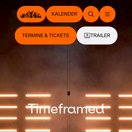
KALENDER
TERMINE & TICKETS
TRAILER
Timeframed