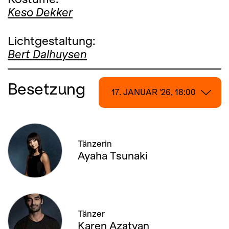
Keso Dekker
Lichtgestaltung:
Bert Dalhuysen
Besetzung
17. JANUAR '26, 18:00
17. JANUAR '26, 18:00
Tänzerin
18. JANUAR '26, 13:00
Ayaha Tsunaki
22. JANUAR '26, 19:00
25. JANUAR '26, 20:00
Tänzer
30. JANUAR '26, 19:00
Karen Azatyan