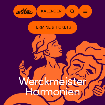
KALENDER
TERMINE & TICKETS
Werckmeister
Harmonien