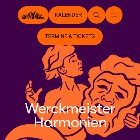
KALENDER
TERMINE & TICKETS
Werckmeister
Harmonien