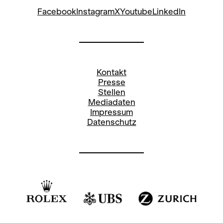
Facebook
Instagram
X
Youtube
LinkedIn
Brandon Lawrence
Nancy Osbaldeston
Kontakt
Max Richter
Presse
Stellen
Mediadaten
Ayaha Tsunaki
Impressum
Datenschutz
Charles-Louis Yoshiyama
Solo
Inna Bilash
Wei Chen