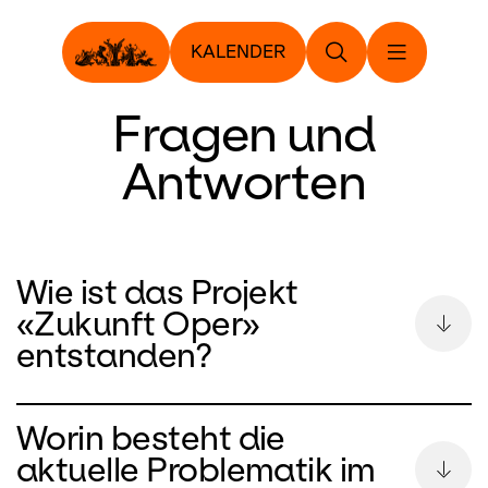
KALENDER
Fragen und
Antworten
Wie ist das Projekt
«Zukunft Oper»
entstanden?
Mit der Änderung des Opernhausgesetzes
Worin besteht die
2016 verlangte der Kantonsrat das Führen
aktuelle Problematik im
einer langfristigen Investitionsplanung. Vor