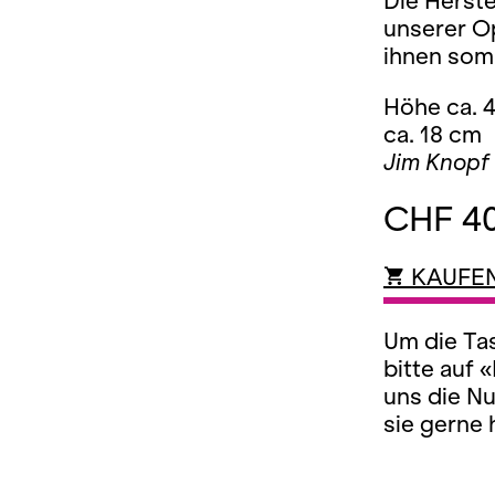
Die Herste
unserer O
ihnen somi
Höhe ca. 4
ca. 18 cm
Jim Knopf
CHF 4
KAUFE
Um die Tas
bitte auf 
uns die N
sie gerne