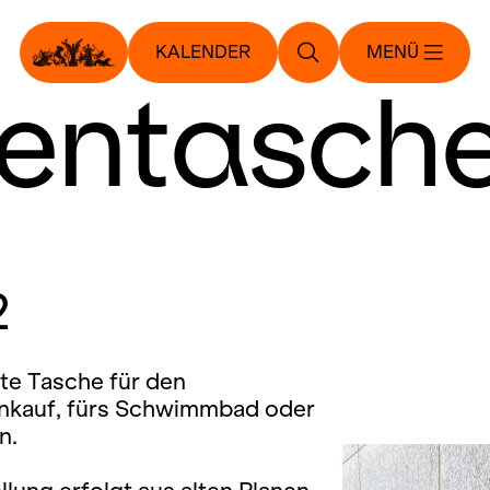
KALENDER
MENÜ
entasche
2
te Tasche für den
kauf, fürs Schwimmbad oder
n.