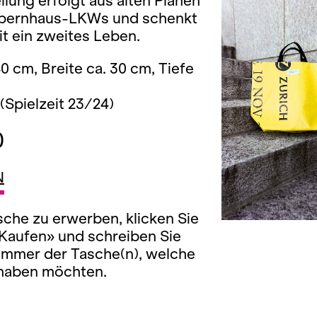
llung erfolgt aus alten Planen
pernhaus-LKWs und schenkt
t ein zweites Leben.
0 cm, Breite ca. 30 cm, Tiefe
(Spielzeit 23/24)
0
N
che zu erwerben, klicken Sie
«Kaufen» und schreiben Sie
ummer der Tasche(n), welche
 haben möchten.