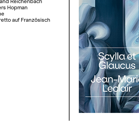
land Reichenbach
vers Hopman
ne
retto auf Französisch