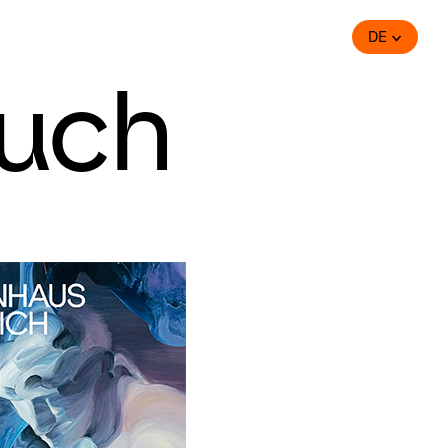
DE
uch