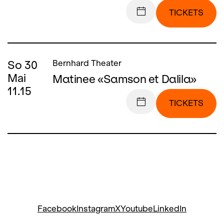
TICKETS
So
30
Bernhard Theater
Mai
Matinee «Samson et Dalila»
11.15
TICKETS
Facebook
Instagram
X
Youtube
LinkedIn