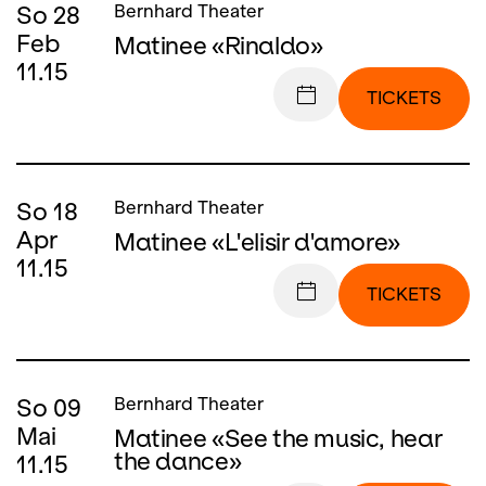
So
28
Bernhard Theater
Feb
Matinee «Rinaldo»
11.15
TICKETS
So
18
Bernhard Theater
Apr
Matinee «L'elisir d'amore»
11.15
TICKETS
So
09
Bernhard Theater
Mai
Matinee «See the music, hear
the dance»
11.15