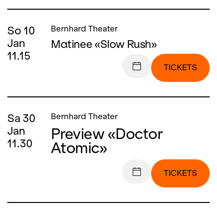
So
10
Bernhard Theater
Jan
Matinee «Slow Rush»
11.15
TICKETS
Sa
30
Bernhard Theater
Preview «Doctor
Jan
11.30
Atomic»
TICKETS