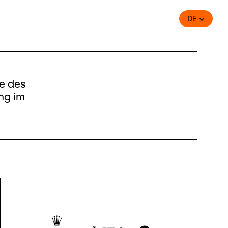
DE
e des
ng im