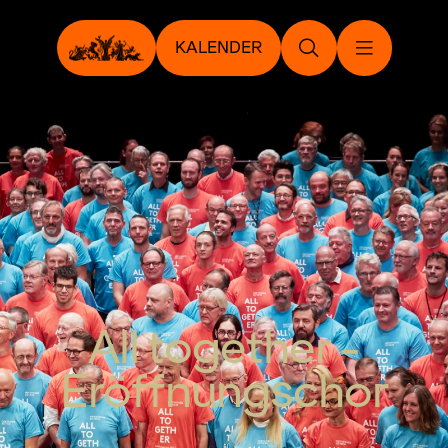
KALENDER
All together -
Eröffnungschor