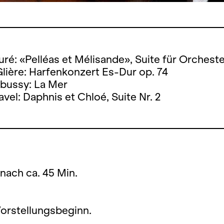
uré: «Pelléas et Mélisande», Suite für Orcheste
lière: Harfenkonzert Es-Dur op. 74
bussy: La Mer
vel: Daphnis et Chloé, Suite Nr. 2
 nach ca. 45 Min.
Vorstellungsbeginn.