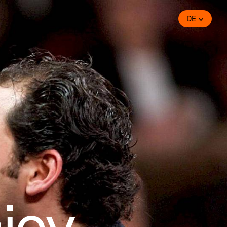
DE
iev