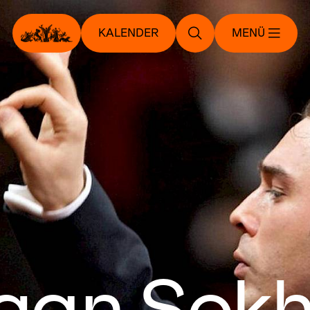
KALENDER
MENÜ
gan Sokh