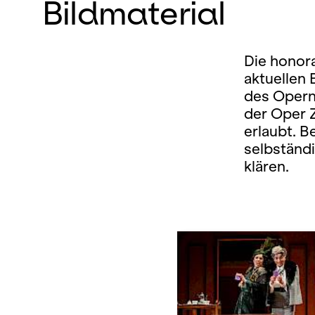
Bildmaterial
Die honora
aktuellen
des Opern
der Oper 
erlaubt. B
selbständ
klären.