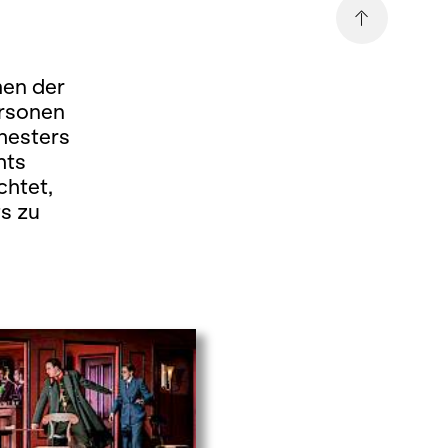
men der
ersonen
hesters
hts
chtet,
s zu