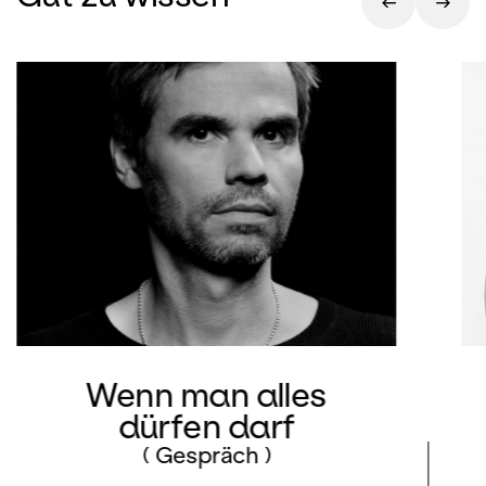
Unsere Neuproduktion wird vom
Brecht-erfahrenen Regisseur Sebastian
Baumgarten in Szene gesetzt, der vor
zwei Jahren am Opernhaus Zürich mit
Wolfgang Rihms
Hamletmaschine
einen
grossen künstlerischen Erfolg
verzeichnete. Kann es für die
schillernde Charakterrolle der Witwe
Begbick eine attraktivere Besetzung
geben als den Sopranstar Karita
Mattila? Die finnische Grande Dame
singt zum ersten Mal in einer
Opernproduktion am Opernhaus Zürich
und debütiert in der Partie der resoluten
Wenn man alles
Stadtgründerin und Puffmutter. Die
dürfen darf
grossartige deutsche Sopranistin
( Gespräch )
Annette Dasch gibt ihr Rollendebüt als