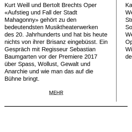
Hure Jenny. Fabio Luisi dirigiert eines
Kurt Weill und Bertolt Brechts Oper
Ka
seiner Wunschstücke.
«Aufstieg und Fall der Stadt
We
Mahagonny» gehört zu den
St
bedeutendsten Musiktheaterwerken
So
des 20. Jahrhunderts und hat bis heute
We
nichts von ihrer Brisanz eingebüsst. Ein
Op
Gespräch mit Regisseur Sebastian
Wi
Baumgarten vor der Premiere 2017
de
über Spass, Wollust, Gewalt und
Anarchie und wie man das auf die
Bühne bringt.
MEHR