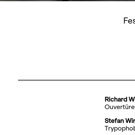
Fe
Richard W
Ouvertüre
Stefan Wi
Trypophob