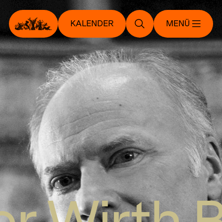
KALENDER
MENÜ
r Wirth 