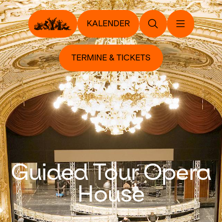
KALENDER
TERMINE & TICKETS
Guided Tour Opera
House