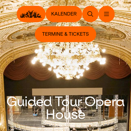
KALENDER
TERMINE & TICKETS
Guided Tour Opera
House