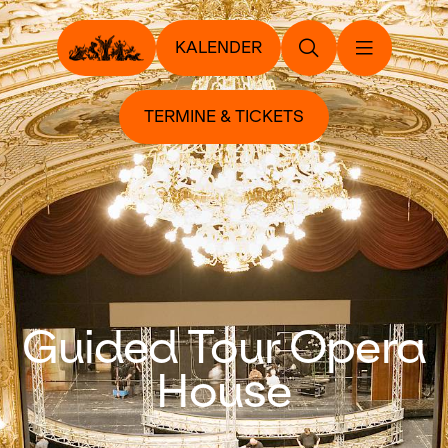
KALENDER
TERMINE & TICKETS
Guided Tour Opera
House