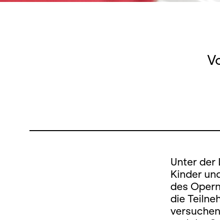
V
Unter der 
Kinder und
des Opern
die Teilne
versuchen.