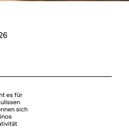
26
ht es für
Kulissen
nnen sich
rinos
tivität