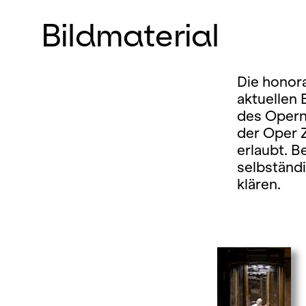
Bildmaterial
Die honora
aktuellen
des Opern
der Oper 
erlaubt. B
selbständ
klären.