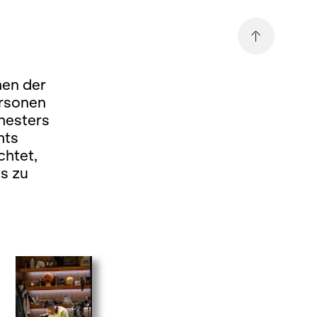
men der
ersonen
hesters
hts
chtet,
s zu