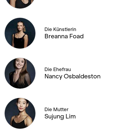
19. DEZEMBER '25, 19:00
20. DEZEMBER '25, 11:00
Die Künstlerin
26. DEZEMBER '25, 13:00
Breanna Foad
28. DEZEMBER '25, 13:00
11. APRIL '26, 20:00
Die Ehefrau
Nancy Osbaldeston
12. APRIL '26, 13:00
17. APRIL '26, 19:00
19. APRIL '26, 14:00
Die Mutter
Sujung Lim
19. APRIL '26, 20:00