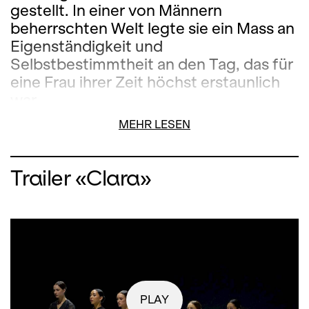
gestellt. In einer von Männern
beherrschten Welt legte sie ein Mass an
Eigenständigkeit und
Selbstbestimmtheit an den Tag, das für
eine Frau ihrer Zeit höchst erstaunlich
war.
MEHR LESEN
Cathy Marston begibt sich auf die
Spuren dieser Ausnahmekünstlerin und
nimmt in ihrem 2024 uraufgeführten
Trailer «Clara»
Ballett vor allem Clara und ihre
geschiedenen Eltern, das Verhältnis zu
Robert Schumann und die Verbindung
mit Johannes Brahms in den Blick. Dabei
erzählt sie von Hingabe und
Leidenschaft, von Inspiration und
Verantwortung.
PLAY