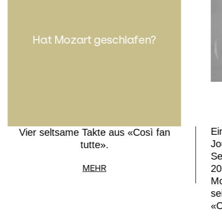
Hat Mozart geschlafen?
Ei
Vier seltsame Takte aus «Così fan
Jo
tutte».
Se
20
MEHR
Mo
se
«C