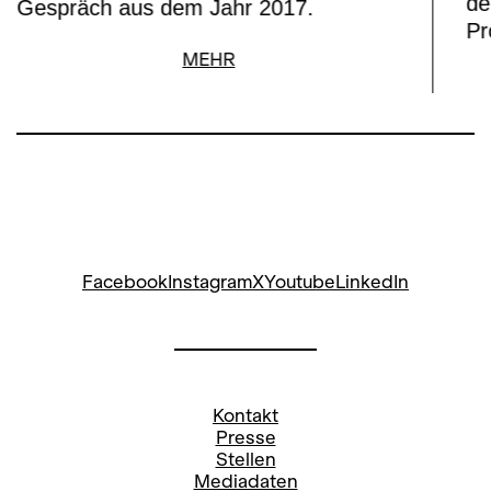
de
Gespräch aus dem Jahr 2017.
Pr
MEHR
Facebook
Instagram
X
Youtube
LinkedIn
Kontakt
Presse
Stellen
Mediadaten