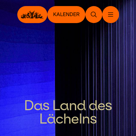
KALENDER
Das Land des
Lächelns