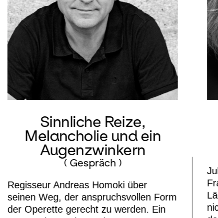
Sinnliche Reize,
Melancholie und ein
Augenzwinkern
( Gespräch )
Ju
Fr
Regisseur Andreas Homoki über
Lä
seinen Weg, der anspruchsvollen Form
ni
der Operette gerecht zu werden. Ein