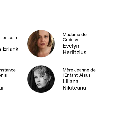
Madame de
ier, sein
Croissy
Evelyn
 Erlank
Herlitzius
nstance
Mère Jeanne de
enis
l'Enfant Jésus
Liliana
ui
Nikiteanu