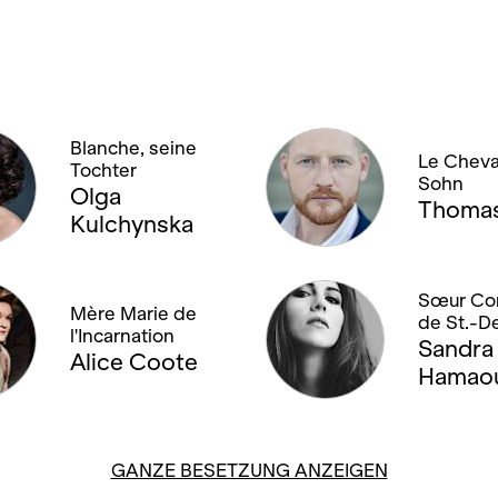
Blanche, seine
Le Cheval
Tochter
Sohn
Olga
Thomas
Kulchynska
Sœur Co
Mère Marie de
de St.-D
l'Incarnation
Sandra
Alice Coote
Hamao
GANZE BESETZUNG ANZEIGEN