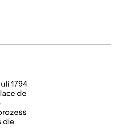
uli 1794
Place de
e
prozess
 die