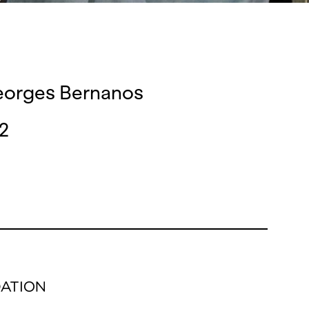
eorges Bernanos
22