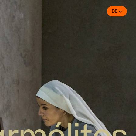
DE
rmélites