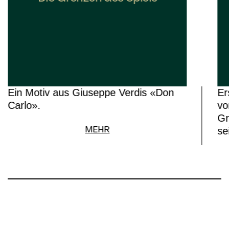
Ein Motiv aus Giuseppe Verdis «Don
Er
Carlo».
vo
Gr
MEHR
se