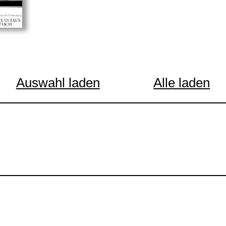
Auswahl laden
Alle laden
Stefanie Paul
Pressereferentin
stefanie.paul@opernhau