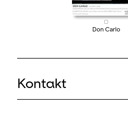
Don Carlo
Kontakt
Bettina Auge
Leitung Kommunikation & Pressesprecherin
bettina.auge@opernhaus.ch