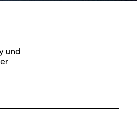
ry und
ler