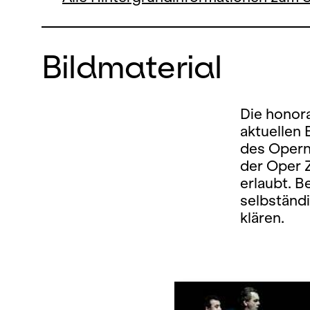
Bildmaterial
Die honora
aktuellen
des Opern
der Oper 
erlaubt. B
selbständ
klären.