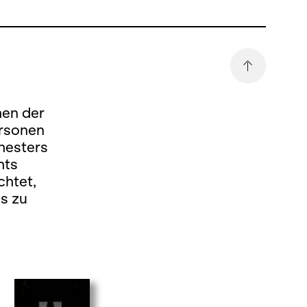
men der
ersonen
hesters
hts
chtet,
s zu