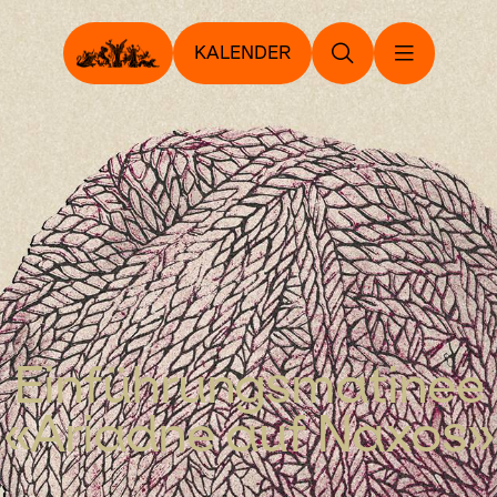
KALENDER
Einführungs­matinee
«Ariadne auf Naxos»