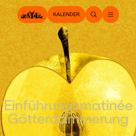
KALENDER
Einführungs­matinée
Götter­dämmerung