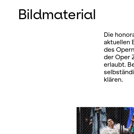
Bildmaterial
Die honora
aktuellen
des Opern
der Oper 
erlaubt. B
selbständ
klären.