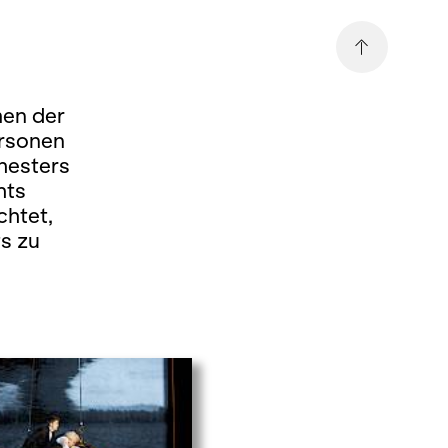
men der
ersonen
hesters
hts
chtet,
s zu