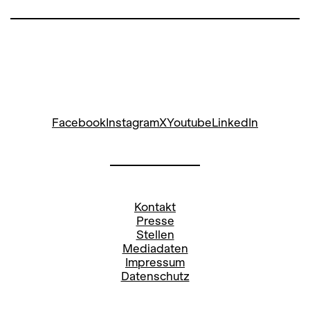
Bettina Auge
Leitung Kommunikation & Pressesprecherin
bettina.auge@opernhaus.ch
+41
44 268 64 34
Social Media Oper:
Facebook
Instagram
X
Youtube
LinkedIn
Stefanie Paul
Pressereferentin
Kontakt
stefanie.paul@opernhaus.ch
Presse
Stellen
+41
44 268 66 78
Mediadaten
Impressum
Social Media Oper:
Datenschutz