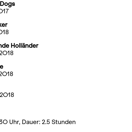
 Dogs
O17
ker
O18
nde Holländer
 2O18
e
 2O18
 2O18
.3O Uhr, Dauer: 2.5 Stunden