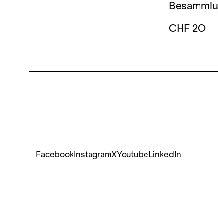
Besammlun
CHF 2O
Facebook
Instagram
X
Youtube
LinkedIn