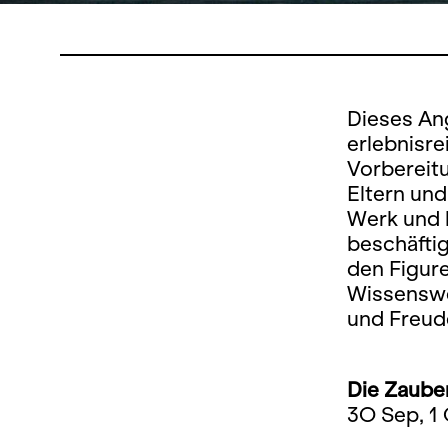
Dieses Ang
erlebnisre
Vorbereit
Eltern und
Werk und 
beschäfti
den Figure
Wissenswer
und Freud
Die Zaube
3O Sep, 1