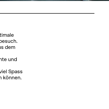
timale
besuch.
aus dem
hte und
viel Spass
n können.