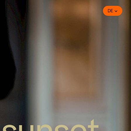
DE
 sunset