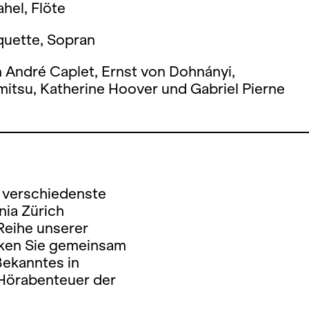
hel, Flöte
iquette, Sopran
 André Caplet, Ernst von Dohnányi,
itsu, Katherine Hoover und Gabriel Pierne
n verschiedenste
ia Zürich
Reihe unserer
ken Sie gemeinsam
Bekanntes in
Hörabenteuer der