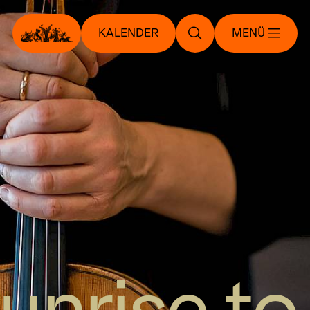
KALENDER
MENÜ
unrise to