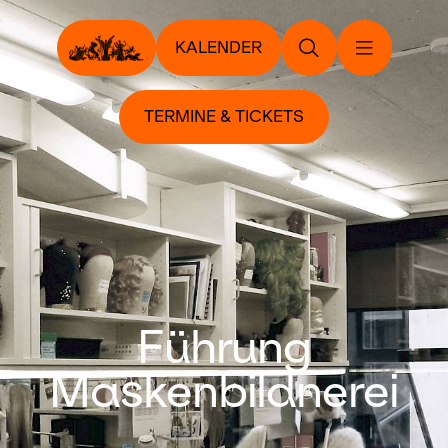
KALENDER
TERMINE & TICKETS
Führung
Maskenbildnerei