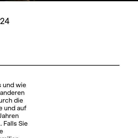
024
s und wie
r anderen
urch die
e und auf
 Jahren
 Falls Sie
ze