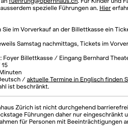
g an
fuehrung@opernhaus.ch
. Für Kinder und F
r ausserdem spezielle Führungen an.
Hier
erfah
n Sie im Vorverkauf an der Billettkasse ein Tick
eweils Samstag nachmittags, Tickets im Vorve
: Foyer Billettkasse / Eingang Bernhard Theat
 15
 Minuten
Deutsch /
aktuelle Termine in Englisch finden S
ahl ist beschränkt.
aus Zürich ist nicht durchgehend barrierefrei
ckstage Führungen daher nur eingeschränkt 
Rahmen für Personen mit Beeinträchtigungen a