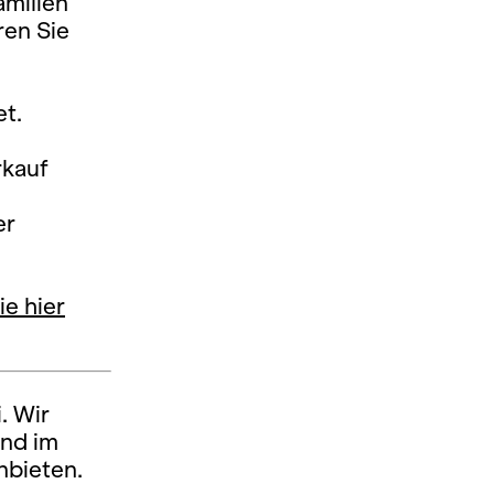
amilien
ren Sie
et.
rkauf
er
ie hier
. Wir
und im
nbieten.