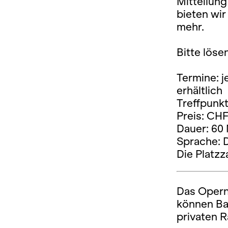
Mitteilun
bieten wi
mehr.
Bitte löse
Termine: j
erhältlich
Treffpunkt
Preis: CHF
Dauer: 60
Sprache: 
Die Platzz
Das Opernh
können Ba
privaten 