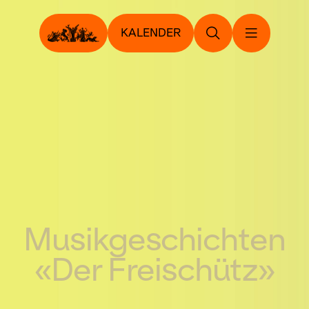
KALENDER
Musikgeschichten
«Der Freischütz»