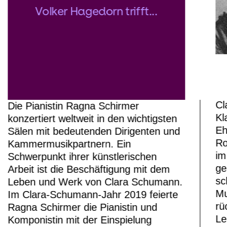
Volker Hagedorn trifft...
Cl
Die Pianistin Ragna Schirmer
Kl
konzertiert weltweit in den wichtigsten
Eh
Sälen mit bedeutenden Dirigenten und
Ro
Kammermusikpartnern. Ein
im
Schwerpunkt ihrer künstlerischen
ge
Arbeit ist die Beschäftigung mit dem
sc
Leben und Werk von Clara Schumann.
Mu
Im Clara-Schumann-Jahr 2019 feierte
rü
Ragna Schirmer die Pianistin und
Le
Komponistin mit der Einspielung