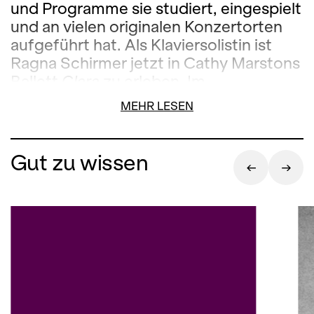
und Programme sie studiert, eingespielt
und an vielen originalen Konzertorten
aufgeführt hat. Als Klaviersolistin ist
Ragna Schirmer jetzt in Cathy Marstons
Ballett
Clara
zu erleben. Im
Gesprächskonzert am 3. November
MEHR LESEN
unterhält sie sich mit Michael Küster
über
Clara Schumann und Roberts
Frauen
und spielt u.a. Robert
Gut zu wissen
Schumanns
Carnaval op. 9
in einer
Fassung von Clara Schumann.