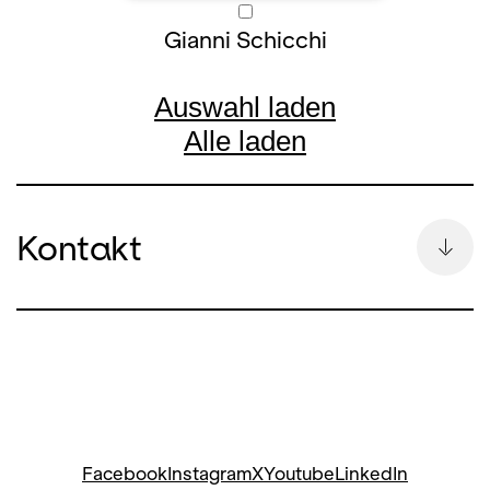
Gianni Schicchi
Auswahl laden
Alle laden
Kontakt
Bettina Auge
Leitung Kommunikation & Pressesprecherin
bettina.auge@opernhaus.ch
+41
44 268 64 34
Social Media Oper:
Facebook
Instagram
X
Youtube
LinkedIn