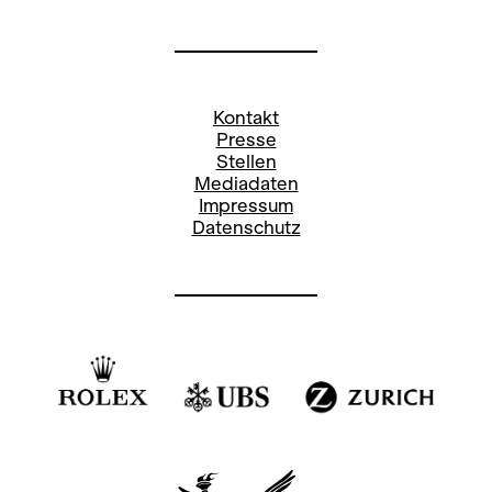
Stefanie Paul
Pressereferentin
Kontakt
stefanie.paul@opernhaus.ch
Presse
Stellen
+41
44 268 66 78
Mediadaten
Impressum
Social Media Oper:
Datenschutz