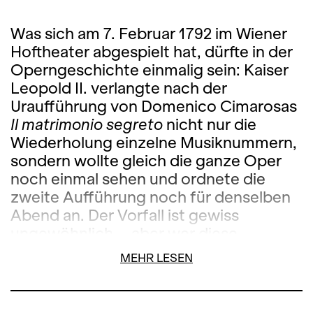
Was sich am 7. Februar 1792 im Wiener
Hoftheater abgespielt hat, dürfte in der
Operngeschichte einmalig sein: Kaiser
Leopold II. verlangte nach der
Uraufführung von Domenico Cimarosas
Il matrimonio segreto
nicht nur die
Wiederholung einzelne Musiknummern,
sondern wollte gleich die ganze Oper
noch einmal sehen und ordnete die
zweite Aufführung noch für denselben
Abend an. Der Vorfall ist gewiss
ungewöhnlich – aber wer diese
turbulente Buffo-Oper voller
MEHR LESEN
unschlagbarer Situationskomik gesehen
und Cimarosas von Witz und Charme
nur so sprühende Musik gehört hat, wird