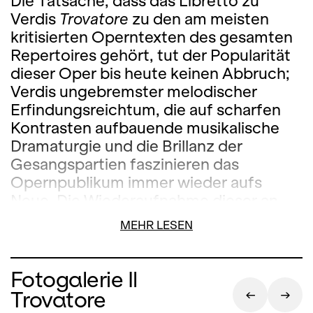
Die Tatsache, dass das Libretto zu
Verdis
Trovatore
zu den am meisten
kritisierten Operntexten des gesamten
Repertoires gehört, tut der Popularität
dieser Oper bis heute keinen Abbruch;
Verdis ungebremster melodischer
Erfindungsreichtum, die auf scharfen
Kontrasten aufbauende musikalische
Dramaturgie und die Brillanz der
Gesangspartien faszinieren das
Opernpublikum immer wieder aufs
Neue. Die Wiederaufnahme dieser an
dramatischen Höhepunkten so reichen
MEHR LESEN
Oper bringt ein Wiedersehen mit dem
Zürcher Publikumsliebling Elena Mosuc
als Leonora. Ihr Bühnenpartner ist
Fotogalerie Il
Stefano La Colla, der die Partie des
Trovatore
Manrico zuletzt mit grossem Erfolg an