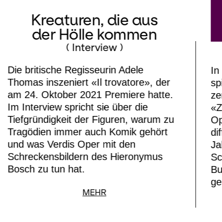
Kreaturen, die aus
der Hölle kommen
( Interview )
Die britische Regisseurin Adele
In
Thomas inszeniert «Il trovatore», der
sp
am 24. Oktober 2021 Premiere hatte.
ze
Im Interview spricht sie über die
«Z
Tiefgründigkeit der Figuren, warum zu
Op
Tragödien immer auch Komik gehört
di
und was Verdis Oper mit den
Ja
Schreckensbildern des Hieronymus
Sc
Bosch zu tun hat.
Bu
ge
MEHR